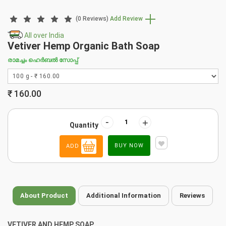
(0 Reviews)
Add Review
All over India
Vetiver Hemp Organic Bath Soap
രാമച്ചം ഹെർബൽ സോപ്പ്
₹
160.00
-
+
Quantity
BUY NOW
ADD
About Product
Additional Information
Reviews
VETIVER AND HEMP SOAP