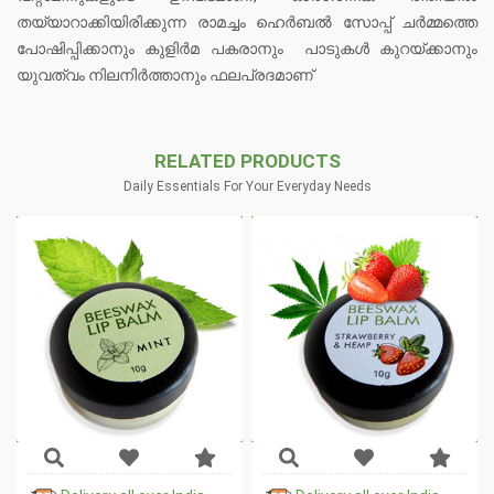
തയ്യാറാക്കിയിരിക്കുന്ന രാമച്ചം ഹെർബൽ സോപ്പ് ചർമ്മത്തെ
പോഷിപ്പിക്കാനും കുളിർമ പകരാനും പാടുകൾ കുറയ്ക്കാനും
യുവത്വം നിലനിർത്താനും ഫലപ്രദമാണ്
RELATED PRODUCTS
Daily Essentials For Your Everyday Needs