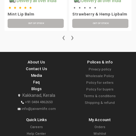
Delivery all over India
Delivery all over India
Mint Lip Balm
Strawberry & Hemp Lipbalm
OUT OF STOCK
OUT OF STOCK
‹
›
About Us
Polices & info
Contact Us
Privacy policy
Media
Wholesale Policy
Faq
Policy for sellers
Blogs
Policy for buyers
Kakkanad, Kerala
Terms & conditions
+91 0484 4862650
Shipping & refund
info@jaivamlife.com
Quick Links
My Account
Careers
Orders
Help Center
Wishlist