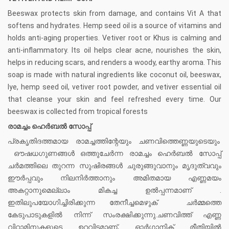
Beeswax protects skin from damage, and contains Vit A that
softens and hydrates. Hemp seed oil is a source of vitamins and
holds anti-aging properties. Vetiver root or Khus is calming and
anti-inflammatory. Its oil helps clear acne, nourishes the skin,
helps in reducing scars, and renders a woody, earthy aroma. This
soap is made with natural ingredients like coconut oil, beeswax,
lye, hemp seed oil, vetiver root powder, and vetiver essential oil
that cleanse your skin and feel refreshed every time. Our
beeswax is collected from tropical forests
രാമച്ചം ഹെർബൽ സോപ്പ്
പ്രകൃതിദത്തമായ രാമച്ചത്തിന്റേയും ചണവിത്തെണ്ണയുടെയും
ഔഷധഗുണങ്ങൾ ഒത്തുചേർന്ന രാമച്ചം ഹെർബൽ സോപ്പ്
ചര്‍മത്തിലെ തുറന്ന സുഷിരങ്ങള്‍ ചുരുങ്ങുവാനും മൃദുത്വവും
ഈര്‍പ്പവും നിലനിര്‍ത്താനും അമിതമായ എണ്ണമയം
അകറ്റാനുമെല്ലാം മികച്ച ഉൽപ്പന്നമാണ് .
ഇതിലുപയോഗിച്ചിരിക്കുന്ന തേനീച്ചമെഴുക് ചർമ്മത്തെ
കേടുപാടുകളിൽ നിന്ന് സംരക്ഷിക്കുന്നു.ചണവിത്ത് എണ്ണ
വിറ്റാമിനുകളുടെ ഉറവിടമാണ്, ഓർഗാനിക് രീതിയിൽ